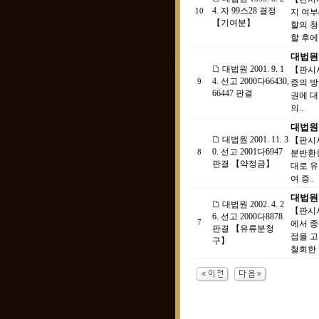
4. 자 99스28 결정
10
지 여
【기여분】
할의 청
할 후에
대법원 2
대법원 2001. 9. 1
【판시사
4. 선고 2000다66430,
9
증의 방
66447 판결
권에 대
의..
대법원 2
대법원 2001. 11. 3
【판시
0. 선고 2001다6947
8
분반환청
판결 【약정금】
대로 유
여 증..
대법원 
대법원 2002. 4. 2
【판시사
6. 선고 2000다8878
7
에서 
판결 【유류분청
점을 
구】
철회한 