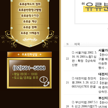
제목
N
서울가법
서울가법 2002. 5.
【판시
16. 자 2001느합5 심
22
구를 
판：확정 【상속재
이송한
산분
행사 ..
대전지법
대전지법 천안지
【판시사
원 2004. 3. 26. 선고 2
21
【판결요
003가단17831 판결
에 증여
상속인.
부산지법 
부산지법 2007.5.1
【판시사
6. 선고 2006가합175
20
년간에 