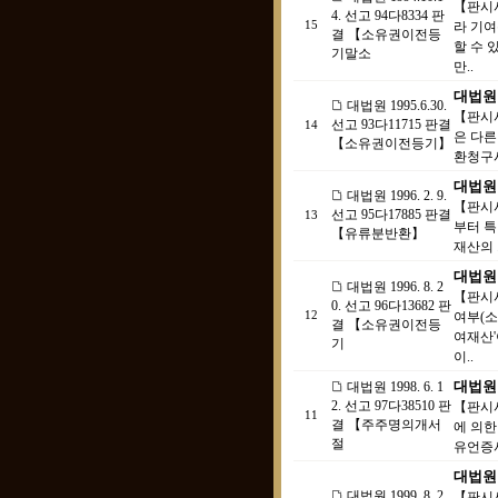
【판시사
4. 선고 94다8334 판
15
라 기
결 【소유권이전등
할 수 
기말소
만..
대법원 
대법원 1995.6.30.
【판시사
선고 93다11715 판결
14
은 다른
【소유권이전등기】
환청구시
대법원 
대법원 1996. 2. 9.
【판시사
선고 95다17885 판결
13
부터 특
【유류분반환】
재산의 
대법원 
대법원 1996. 8. 2
【판시사
0. 선고 96다13682 판
12
여부(소
결 【소유권이전등
여재산'
기
이..
대법원 
대법원 1998. 6. 1
2. 선고 97다38510 판
【판시사
11
결 【주주명의개서
에 의한
절
유언증서
대법원 1
대법원 1999. 8. 2
【판시