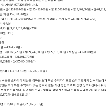
따라 원고들의 구체적 상속액을 계산하면 다음과 같다.
의 가액은 907,226,870원이다.
000원＋⑤ 113,880,000원＋⑥ 45,493,000원＋⑦ 11,543,000원＋⑧ 4,462,000원＋⑨ 61,81
금 채권 155,878,560원)
재산액：1,711,313,200원(앞서 본 유류분 산정의 기초가 되는 재산의 계산과 같다)
체적 상속분
231원(1,711,313,200원×2/19)
200원×3/19)
수
31원
31원－4,324,500원)
31원－(⑬ 668,720원＋⑭ 24,742,800원＋⑮ 22,516,000원＋보상금 74,928,000원)}
38,231원－321,101,970원)}
8,231원－① 355,804,340원)}
31원×4)＋175,813,731원＋57,282,711원＋
체적 상속분을 초과하여 재산을 취득한 초과 특별 수익자이므로 소외 2 명의의 상속 재산에
속인은 초과 특별 수익자가 없는 경우와 같은 계산 방법으로 위 상정 상속재산에서 취
 현실로 취득한다. 원고들이 소외 2 명의의 상속 재산에서 취득할 금액을 계산하면 다음
26,870원×180,138,231원/
원×175,813,731원/1,223,856,713원)