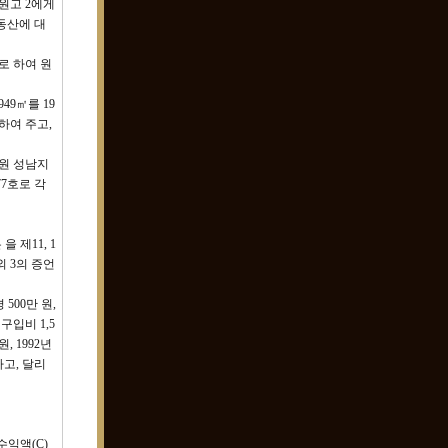
, 원고 2에게
부동산에 대
으로 하여 원
949㎡를 19
하여 주고,
방법원 성남지
877호로 각
 제11, 1
 소외 3의 증언
 500만 원,
구입비 1,5
, 1992년
하고, 달리
익액(C)