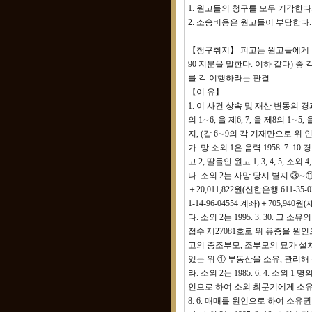
1. 원고들의 청구를 모두 기각한다
2. 소송비용은 원고들이 부담한다.
【청구취지】 피고는 원고들에게 별지 감정
90 지분을 말한다. 이하 같다) 
를 각 이행하라는 판결
【이 유】
1. 이 사건 상속 및 재산 변동의 경과 {다
의 1∼6, 을 제6, 7, 을 제8의 1∼
지, (갑 6∼9의 각 기재만으로 위
가. 망 소외 1은 음력 1958. 7. 1
고 2, 딸들인 원고 1, 3, 4, 5, 소
나. 소외 2는 사망 당시 별지 ③∼⑪ 기
＋20,011,822원(신한은행 611-35
1-14-96-04554 계좌)＋705,9
다. 소외 2는 1995. 3. 30. 
접수 제27081호로 위 유증을 원
고의 증조부모, 조부모의 묘가 설치
있는 위 ① 부동산을 소유, 관리해 
라. 소외 2는 1985. 6. 4. 소외
인으로 하여 소외 최문기에게 소유권이
8. 6. 매매를 원인으로 하여 소