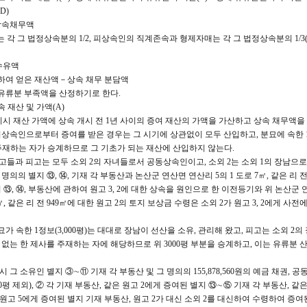
D)
상속채무액
각 그 법정상속분의 1/2, 피상속인의 직계존속과 형제자매는 각 그 법정상속분의 1/3(
수유액
하여 얻은 재산액－상속 채무 분담액
 유류분 부족액을 산정하기로 한다.
 재산 및 가액(A)
시시 재산 가액에 상속 개시 전 1년 사이의 증여 재산의 가액을 가산하고 상속 채무액
피상속인으로부터 증여를 받은 경우는 그 시기에 상관없이 모두 산입하고, 분묘에 속한 1정
 주재하는 자가 승계하므로 그 기초가 되는 재산에 산입하지 않는다.
 원고들과 피고는 모두 소외 2의 자녀들로서 공동상속인이고, 소외 2는 소외 1의 장남으로
의의 별지 ⑬, ⑭, 기재 각 부동산과 논산군 연산면 연산리 5의 1 도로 7㎡, 같은 리 전 
위 ⑬, ⑭, 부동산에 관하여 원고 3, 2에 대한 상속을 원인으로 한 이전등기와 위 논산군
05㎡, 같은 리 전 949㎡에 대한 원고 2의 토지 보상금 수령은 소외 2가 원고 3, 2에게 사전
가 속한 1정보(3,000평)는 대대로 장남이 선산을 소유, 관리해 왔고, 피고는 소외 2
없는 한 제사를 주재하는 자에 해당하므로 위 3000평 부분을 승계하고, 이는 유류분 
 그 소유인 별지 ③∼⑪ 기재 각 부동산 및 그 명의의 155,878,560원의 예금 채권, 
00평 제외), ② 각 기재 부동산, 같은 원고 2에게 증여된 별지 ⑬∼⑮ 기재 각 부동산, 같은
 원고 5에게 증여된 별지 기재 부동산, 원고 2가 대신 소외 2를 대신하여 수령하여 증