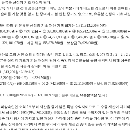
금이 유류분 산정의 기초 재산이 된다.
가 상속 개시 1년 전에 공동상속인이 아닌 소외 최문기에게 매도한 것으로서 이를 증여한
손해를 가할 것을 알고 한 증여라고 볼 만한 증거도 없으므로, 유류분 산정의 기초 재
에 따라 위 유류분 산정의 기초 재산 가액 합계는 1,711,313,200원이다.
4,340원＋ ② 가치 없음＋ ③ 320,000,000원＋ ④ 165,912,000원＋ ⑤ 113,880,000원＋ 
2,000원＋ ⑨ 61,811,360원＋ ⑩ 24,777,900원＋ ⑪ 3,469,050원＋ ⑬ 668,720원＋ ⑭ 24,
원＋ 321,101,970원＋예금 채권 155,878,560원＋보상금 74,928,000원)
}
 그의 처인 소외 3, 직계비속인 원고 1, 3, 2, 4, 5, 피고, 소외 4, 5가 각 3：2：2：
 유류분 산정의 기초가 되는 재산에 당해 상속인의 유류분율을 곱한 금액에서 당해 상속
을 계산하면 다음과 같다(이하 원 미만 버림).
11,313,200원×2/19×1/2}
13,200원×2/19×1/2)－ 4,324,500원}
원×2/19×1/2)－(⑬ 668,720원＋ ⑭ 24,742,800원＋ ⑮ 22,516,000원＋보상금 74,928,0
,711,313,200원×2/19×1/2)－ 321,101,970원；음수이므로 유류분액은 없다.}
 피고는 피상속인인 소외 2로부터 재산을 증여 받은 특별 수익자이므로 그 수증 재산이 자기
서 상속분이 있다(민법 제1008조). 공동상속인 중에 특별 수익자가 있는 경우의 구
상속 개시 당시에 가지고 있던 재산의 가액에 생전 증여 가액을 가산한 후, 이 가액에 
출된 상속분의 가액에서 특별 수익자의 수증 재산인 증여 또는 유증의 가액을 공제하