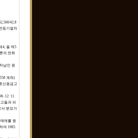
60/42,8
권이전등기절차
제4, 을 제5
 변론의 전취
, 차남인 원
558 계좌)
신한상호신용금고
12. 11.
원고들과 피
로서 분묘가
. 매매를 원
여 1985.