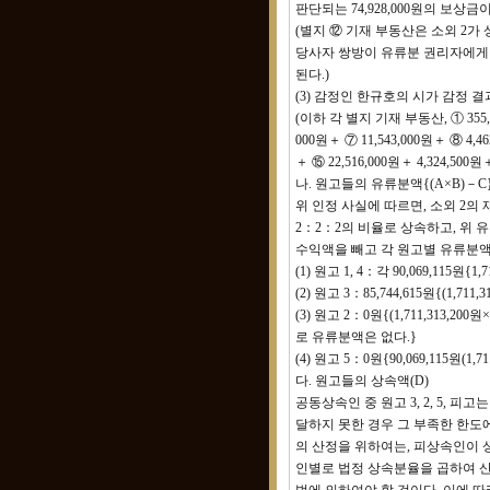
판단되는 74,928,000원의 보상
(별지 ⑫ 기재 부동산은 소외 2
당사자 쌍방이 유류분 권리자에게 
된다.)
(3) 감정인 한규호의 시가 감정 결과
(이하 각 별지 기재 부동산, ① 355,80
000원＋ ⑦ 11,543,000원＋ ⑧ 4,46
＋ ⑮ 22,516,000원＋ 4,324,500
나. 원고들의 유류분액{(A×B)－C
위 인정 사실에 따르면, 소외 2의 재산을
2：2：2의 비율로 상속하고, 위
수익액을 빼고 각 원고별 유류분액
(1) 원고 1, 4：각 90,069,115원{1,7
(2) 원고 3：85,744,615원{(1,711,3
(3) 원고 2：0원{(1,711,313,200
로 유류분액은 없다.}
(4) 원고 5：0원{90,069,115원(1
다. 원고들의 상속액(D)
공동상속인 중 원고 3, 2, 5,
달하지 못한 경우 그 부족한 한도에
의 산정을 위하여는, 피상속인이 
인별로 법정 상속분율을 곱하여 산