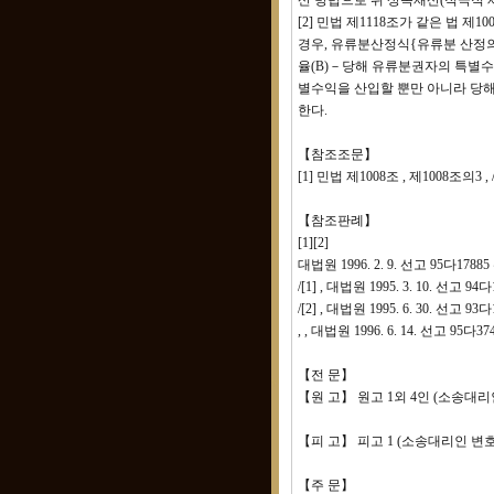
산 방법으로 위 상속재산(적극적
[2] 민법 제1118조가 같은 법
경우, 유류분산정식{유류분 산정
율(B)－당해 유류분권자의 특별수
별수익을 산입할 뿐만 아니라 당해
한다.
【참조조문】
[1] 민법 제1008조 , 제1008조의3 , 
【참조판례】
[1][2]
대법원 1996. 2. 9. 선고 95다17885
/[1] , 대법원 1995. 3. 10. 선고 94
/[2] , 대법원 1995. 6. 30. 선고 93
, , 대법원 1996. 6. 14. 선고 95다3
【전 문】
【원 고】 원고 1외 4인 (소송대
【피 고】 피고 1 (소송대리인 변
【주 문】