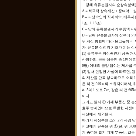
－당해 유류분권자의 순상속분액(
A＝적극적 상속재산＋증여액－
B＝피상속인의 직계비속, 배우자는 
1조, 1118조)
C＝당해 유류분권자의 수증액＋
D＝당해 유류분권자의 상속에 의
위 계산 방법에 따라 원고들의 각
가. 유류분 산정의 기초가 되는 상속
(1) 유류분은 피상속인의 상속 개
산정하되, 공동 상속인 중 1인이 
0평) 이내의 금양 임야는 제사를
(2) 앞서 인정한 사실에 따르면,
의 재산을 단독 상속하므로 소외 1 명
은 리 전 949㎡의 소유자이어서, 
리 5의 1 도로 7㎡, 같은 리 전 6
이다.
그리고 별지 ① 기재 부동산 중 분묘
호주 승계인이므로 특별한 사정이 
재산에서 제외된다.
따라서 피상속인 소외 2의 사망 당시
피고에게 유증된 위 ①(단, 위 3,0
게 증여된 별지 기재 부동산, 같은