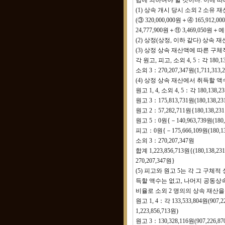
법에 의하여야 할 것이다. 이에 
(1) 상속 개시 당시 소외 2 소유 재산
(③ 320,000,000원＋④ 165,912,
24,777,900원＋⑪ 3,469,050원＋예
(2) 상정(상정, 이하 같다) 상속 
(3) 상정 상속 재산액에 따른 구
각 원고, 피고, 소외 4, 5：각 180,138,
소외 3：270,207,347원(1,711,313,
(4) 상정 상속 재산에서 취득할 액
원고 1, 4, 소외 4, 5：각 180,138,2
원고 3：175,813,731원(180,138,2
원고 2：57,282,711원{180,138,2
원고 5：0원{－140,963,739원(180,1
피고：0원{－175,666,109원(180,13
소외 3：270,207,347원
합계 1,223,856,713원{(180,138,2
270,207,347원}
(5) 피고와 원고 5는 각 그 구
득할 액수는 없고, 나머지 공동상
비율로 소외 2 명의의 상속 재산을
원고 1, 4：각 133,533,804원(907,2
1,223,856,713원)
원고 3：130,328,116원(907,226,870