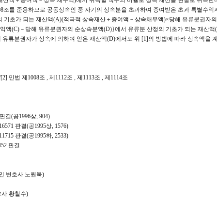
 재산액＋증여액－상속 채무액)에서 취득할 액수의 비율로 상속 재산을 현실로 취득한다
 제1008조를 준용하므로 공동상속인 중 자기의 상속분을 초과하여 증여받은 초과 특별수익
의 기초가 되는 재산액(A)(적극적 상속재산＋증여액－상속채무액)×당해 유류분권자의
익액(C)－당해 유류분권자의 순상속분액(D)}에서 유류분 산정의 기초가 되는 재산액(A
 유류분권자가 상속에 의하여 얻은 재산액(D)에서도 위 [1]의 방법에 따라 상속액을
/[2] 민법 제1008조 , 제1112조 , 제1113조 , 제1114조
 판결(공1996상, 904)
다16571 판결(공1995상, 1576)
다11715 판결(공1995하, 2533)
7452 판결
리인 변호사 노원욱)
호사 황철수)