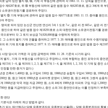
 1 명의로 남아 있던 별지 ⑬, ⑭, 기재 각 부동산에 관하여 각 1983. 11. 15. 상속을 원인으로
수 제6287호로, 위 ⑭ 부동산에 대하여 같은 법원 접수 제6285호로, 원고 3에게 위 
로 각 소유권이전등기를 경료하여 주었다.
 소유의 별지 ⑮ 기재 부동산에 관하여 같은 법원 접수 제6771호로 1983. 11. 15. 증여를 원인
여 주었다.
 1 소유 명의로 되어 있던 논산군 연산면 연산리 5의 1 도로 7㎡, 같은 리 전 605㎡, 같은 리 전 
의 취득을 원인으로 하여 같은 법원 접수 제18291호로 소외 대한민국에 소유권이전등기를 경료
국으로부터 각 그 토지 보상금 74,928,000원을 수령하게 하였다.
 5. 22. 그 소유의 별지 기재 건물을 증여하고 1977. 5. 20. 매매를 원인으로 하여 수원지
. 그 소유의 위 기재 토지를 증여하고 1977. 9. 15. 매매를 원인으로 하여 같은 법원 접수 제21
다.
 사망 당시의 가액은 각 감정 금액란의 1996. 11. 28. 기준의 시가와 같다.
게 별지 , 기재 각 부동산을 사주었다고 주장하나, 이에 부합하는 증인 표덕수의 증언은 을
, 을 제15의 1∼6, 을 제16의 1, 2, 3, 을 제17의 1∼4, 을 제18의 1, 2, 3의 각 기재 및 증인
 인정할 만한 증거가 없다.)
경 건축비 1,400만 원, 논구입비 330만 원, 1988년경 승합차 구입비 500만 원, 1990년경
200만 원, 원고 5에게 1990년경 슈퍼마켓 운영비 1,500만 원, 원고 4에게 그랜져 승용차 
에게 1968년경 약국 개업 자금 200만 원, 소외 4에게 1989년경 아파트 구입 자금 1,200만 원
3년경 700만 원을 지급하였다고 주장하나, 증인 소외 3의 증언만으로는 이를 인정하기 부족
대한 판단
기본식은 아래의 계산 방법과 같다.
 되는 재산액(A)×당해 유류분권자의 유류분의 비율(B)－당해 유류분권자의 특별 수