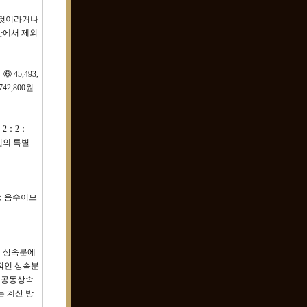
 것이라거나
산에서 제외
⑥ 45,493,
742,800원
2：2：2：
인의 특별
00원)；음수이므
의 상속분에
체적인 상속분
각 공동상속
는 계산 방