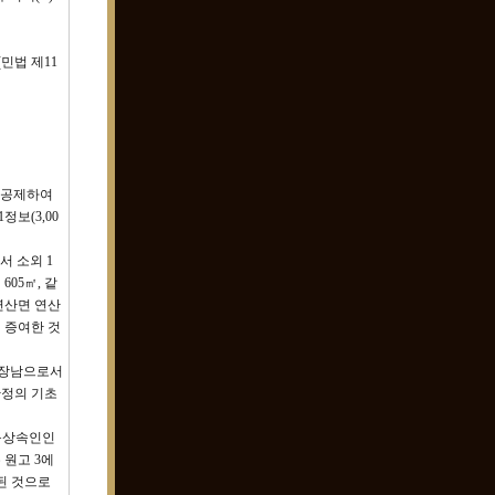
민법 제11
을 공제하여
보(3,00
서 소외 1
605㎡, 같
 연산면 연산
에 증여한 것
의 장남으로서
산정의 기초
공동상속인인
 원고 3에
여된 것으로