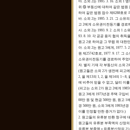
마. 소외 2는 1995. 3. 16. 소외
위 ⑬ 부동산에 대하여 같은 법원 접
하여 같은 법원 접수 제6288호
바. 소외 2는 1995. 3. 21. 그
고 2에게 소유권이전등기를 경료하
사. 소외 2는 1993. 9. 2. 소외
93. 8. 10. 각 공공 용지 협
원고 2로 하여금 그 무렵 위 대한민
아. 소외 2는 원고 5에게, 1977.
원 제25742호로, 1977. 9. 17
소유권이전등기를 경료하여 주었
자. 별지 기재 각 부동산의 소외 2의
(원고들은 소외 2가 생전에 피고에
2, 을 제13의 1, 2, 을 제14의 1∼8
에 비추어 믿을 수 없고, 달리 이를
(피고는 소외 2가 원고 2에게 1985년
원고 3에게 1973년경 주택 구입비 
00만 원 및 현금 500만 원, 원고 1
경 500만 원, 소외 5에게 199
이를 인정할 만한 증거가 없다.)
2. 원고들의 유류분 반환 청구에 
원고들의 유류분 부족액의 산정의 
유류분 부족액＝유류분산정의 기초가