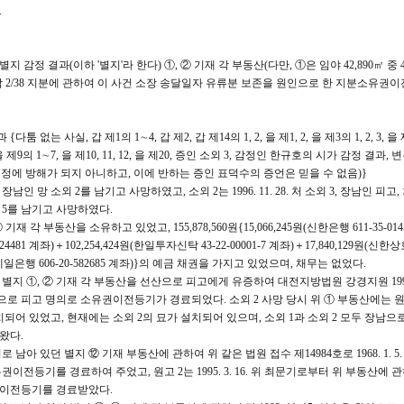
.
 결과(이하 '별지'라 한다) ①, ② 기재 각 부동산(다만, ①은 임야 42,890㎡ 중 42,5
중 각 2/38 지분에 관하여 이 사건 소장 송달일자 유류분 보존을 원인으로 한 지분소유
툼 없는 사실, 갑 제1의 1∼4, 갑 제2, 갑 제14의 1, 2, 을 제1, 2, 을 제3의 1, 2, 3, 을 
5, 을 제9의 1∼7, 을 제10, 11, 12, 을 제20, 증인 소외 3, 감정인 한규호의 시가 감정 결과,
 인정에 방해가 되지 아니하고, 이에 반하는 증인 표덕수의 증언은 믿을 수 없음)}
0.경 장남인 망 소외 2를 남기고 사망하였고, 소외 2는 1996. 11. 28. 처 소외 3, 장남인 피고
외 4, 5를 남기고 사망하였다.
재 각 부동산을 소유하고 있었고, 155,878,560원{15,066,245원(신한은행 611-35-014
-024481 계좌)＋102,254,424원(한일투자신탁 43-22-00001-7 계좌)＋17,840,129원(
40원(제일은행 606-20-582685 계좌)}의 예금 채권을 가지고 있었으며, 채무는 없었다.
그 소유의 별지 ①, ② 기재 각 부동산을 선산으로 피고에게 유증하여 대전지방법원 강경지원 1996. 
인으로 피고 명의로 소유권이전등기가 경료되었다. 소외 2 사망 당시 위 ① 부동산에는 
되어 있었고, 현재에는 소외 2의 묘가 설치되어 있으며, 소외 1과 소외 2 모두 장남으
왔다.
 1 명의로 남아 있던 별지 ⑫ 기재 부동산에 관하여 위 같은 법원 접수 제14984호로 1968. 1. 5
전등기를 경료하여 주었고, 원고 2는 1995. 3. 16. 위 최문기로부터 위 부동산에 관하
유권이전등기를 경료받았다.