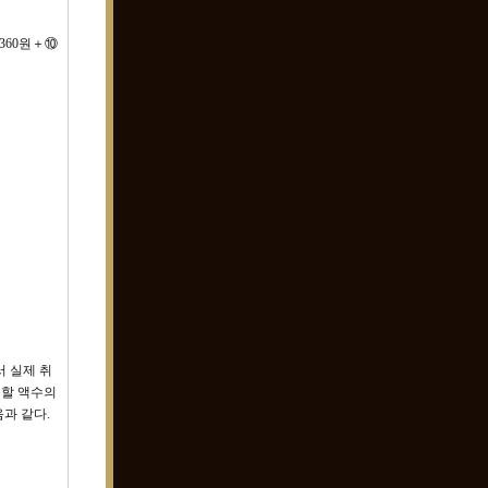
1,360원＋⑩
서 실제 취
득할 액수의
과 같다.