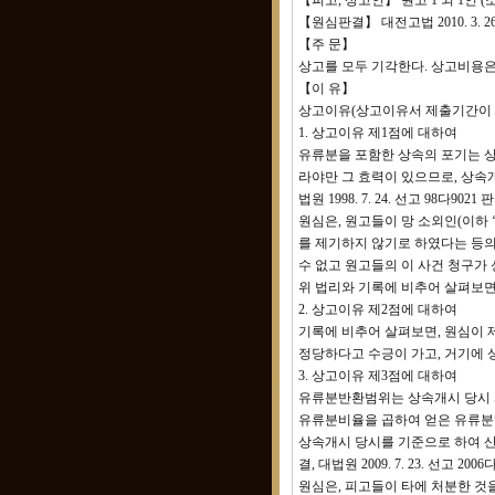
【피고, 상고인】 원고 1 외 1인 
【원심판결】 대전고법 2010. 3. 26
【주 문】
상고를 모두 기각한다. 상고비용은
【이 유】
상고이유(상고이유서 제출기간이 
1. 상고이유 제1점에 대하여
유류분을 포함한 상속의 포기는 상
라야만 그 효력이 있으므로, 상속
법원 1998. 7. 24. 선고 98다9021
원심은, 원고들이 망 소외인(이하
를 제기하지 않기로 하였다는 등
수 없고 원고들의 이 사건 청구가
위 법리와 기록에 비추어 살펴보면
2. 상고이유 제2점에 대하여
기록에 비추어 살펴보면, 원심이 
정당하다고 수긍이 가고, 거기에 
3. 상고이유 제3점에 대하여
유류분반환범위는 상속개시 당시 
유류분비율을 곱하여 얻은 유류분
상속개시 당시를 기준으로 하여 산정하여야 
결, 대법원 2009. 7. 23. 선고 200
원심은, 피고들이 타에 처분한 것