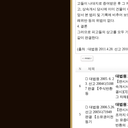
고들이 나대지로 증여받은 후 그
고, 상속개시 당시에 이미 건물이
앞서 본 법리 및 기록에 비추어 
례위반 등의 위법이 없다.
4. 결론
그러므로 피고들의 상고를 모두 
같이 판결한다.
(출처 : 대법원 2011.4.28. 선고
제목
N
대법원 2
대법원 2005. 6. 2
【판시사
3. 선고 2004다5188
6
속개시시
7 판결 【주식반환
결시)[
등
그 자체를
대법원 2
대법원 2006.5.26.
【판시사
선고 2005다71949
5
조까지 
판결 【소유권이전
는 유증
등기
반환의 .