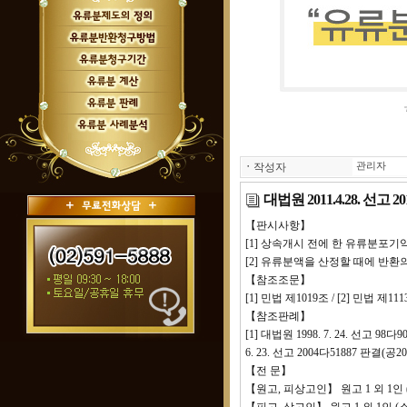
ㆍ
작성자
관리자
대법원 2011.4.28. 선고
【판시사항】
[1] 상속개시 전에 한 유류분포기
[2] 유류분액을 산정할 때에 반
【참조조문】
[1] 민법 제1019조 / [2] 민법 제11
【참조판례】
[1] 대법원 1998. 7. 24. 선고 98다9
6. 23. 선고 2004다51887 판결(공20
【전 문】
【원고, 피상고인】 원고 1 외 1