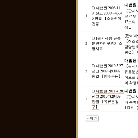
대법원 2
대법원 2006.11.1
【판시사
0. 선고 2006다4634
4
은 경우
6 판결 【소유권이
17조의
전등
에 ..
[판시
[판시사항]유류
【참조조
분반환청구권의 소
3
담당변호
멸시효
판결】 서
대법원 2
대법원 2010.5.27.
【판시사
선고 2009다93992
2
유류분반
판결 【양수금등】
적으로 
의 확정적
대법원 2
대법원 2011.4.28.
선고 2010다29409
【판시사
1
판결 【유류분청
가 증여받
구】
113조 【