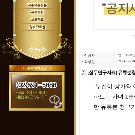
ㆍ
작성자
법도 유류
ㆍ
작성일
2024-06-18
[실무연구자료] 유류분청
"부친이 상가와
파트는 자녀 1명
한 유류분 청구