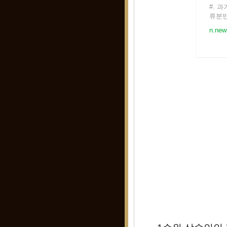
#. 
류분반
리가 
n.new
을 덜