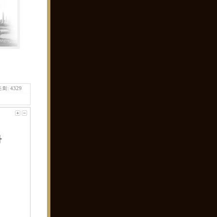
회: 4329
아