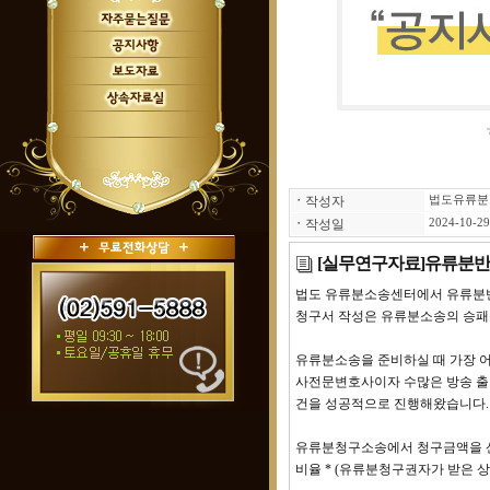
ㆍ
작성자
법도유류분
ㆍ
작성일
2024-10-29
[실무연구자료]유류분반
법도 유류분소송센터에서 유류분반
청구서 작성은 유류분소송의 승패
유류분소송을 준비하실 때 가장 어
사전문변호사이자 수많은 방송 출연
건을 성공적으로 진행해왔습니다.
유류분청구소송에서 청구금액을 산정
비율 * (유류분청구권자가 받은 