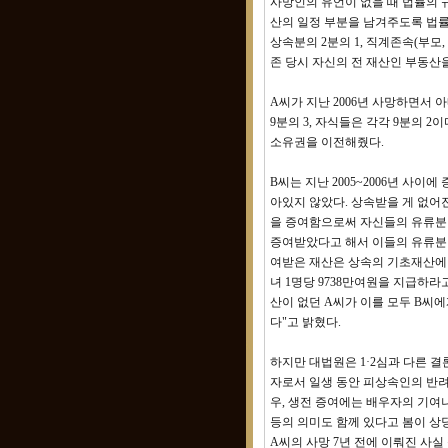
사망인의 유언이 없을 때 법률의 
산의 일정 부분을 남겨주도록 법률
상속분의 2분의 1, 직계존속(부모
존 당시 자신의 전 재산인 부동산
A씨가 지난 2006년 사망하면서
9분의 3, 자식들은 각각 9분의 2
소유권을 이전해줬다.
B씨는 지난 2005~2006년 사
아있지 않았다. 상속받을 게 없어진
을 증여함으로써 자신들의 유류분권
증여받았다고 해서 이들의 유류분권
여받은 재산은 상속의 기초재산에 
녀 1명당 9738만여원을 지급하라
산이 없던 A씨가 이를 모두 B씨에
다"고 밝혔다.
하지만 대법원은 1·2심과 다른 
자로서 일생 동안 피상속인의 반려
우, 생전 증여에는 배우자의 기여
등의 의미도 함께 있다고 봄이 상당
A씨의 사망 7년 전에 이뤄진 사실