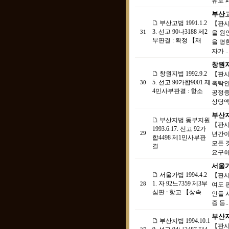
유로 패
부산고법
부산고법 1991.1.2
【판시
3. 선고 90나3188 제2
31
을 원
부판결 : 확정 【재
을 명
자가 ..
창원지법
창원지법 1992.9.2
【판시
5. 선고 90가합9001 제
30
촉탁인
4민사부판결 : 항소
공정증
상당액
부산지
부산지법 동부지원
【판시
1993.6.17. 선고 92가
29
년간이
합4498 제1민사부판
모든 
결
요구하.
서울가법
서울가법 1994.4.2
【판시
1. 자 92느7359 제3부
28
여도 
심판 : 항고 【상속
인들 
증 등..
부산지법
부산지법 1994.10.1
【판시