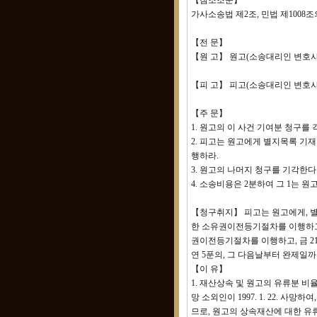
【참조조문】
가사소송법 제2조, 민법 제1008조
【전 문】
【원 고】 원고(소송대리인 변호사
【피 고】 피고(소송대리인 변호사
【주 문】
1. 원고의 이 사건 기여분 청구를 
2. 피고는 원고에게 별지목록 기재 
행하라.
3. 원고의 나머지 청구를 기각한다
4. 소송비용은 2분하여 그 1는 원
【청구취지】 피고는 원고에게, 별
한 소유권이전등기절차를 이행하고, 같
권이전등기절차를 이행하고, 금 21,
연 5푼의, 그 다음날부터 완제일까
【이 유】
1. 재산상속 및 원고의 유류분 비
망 소외인이 1997. 1. 22. 사망하
므로, 원고의 상속재산에 대한 유류