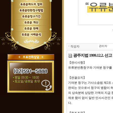
ㆍ
작성자
관리자
광주지법 1999.12.2. 
【판시사항】
유류분반환청구와 기여분 청구를 병
【판결요지】
기여분 청구는 가사소송법 제2조
판되는 것으로서 청구의 병합이 허
의 상속분에 상당한 가액의 지급 
제로 함이 없이 일반 민사사건인
다.