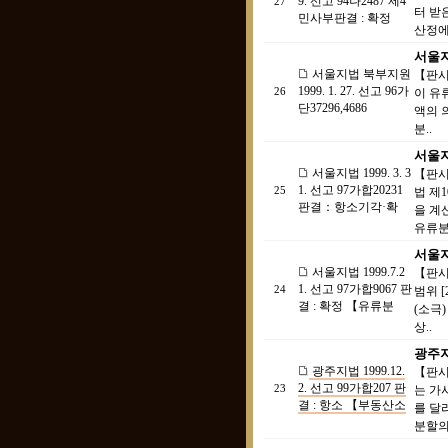
9. 선고 94나2487 제4
27
터 받
민사부판결 : 확정
산정에 
서울지법
서울지법 북부지원
【판시
1999. 1. 27. 선고 96가
26
이 유
단37296,4686
액의 
분..
서울지법
서울지법 1999. 3. 3
【판시
1. 선고 97가합20231
25
법 제
판결：항소기각·확
을 계
유류분
서울지법
서울지법 1999.7.2
【판시
1. 선고 97가합9067 판
24
범위 
결 : 확정 【유류분
(소극
상..
광주지법
광주지법 1999.12.
【판시
2. 선고 99가합207 판
23
는 가
결 : 항소 【부동산소
를 달
분할의 