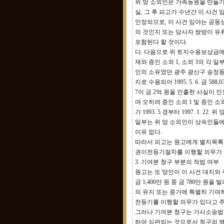
위 망 소외인은 가족농원을 만들기 위
실, 그 후 피고가 수년간 이 사건
인정되므로, 이 사건 임야는 공동
의 것인지 또는 당사자 쌍방이 유
포함된다 할 것이다.
다. 다음으로 위 토지수용보상금에 관하
재와 증인 소외 1, 소외 3의 각
인의 소유였던 광주 광산구 송정동 1
지로 수용되어 1995. 5. 6. 금 58
7이 금 2억 원을 인출한 사실이
며 오히려 증인 소외 1 및 증인 
가 1993. 5.경부터 1997. 1
일부는 위 망 소외인이 상속인들에
이유 없다.
따라서 피고는 원고에게 별지목록 기
권이전등기절차를 이행할 의무가 
3. 기여분 청구 부분의 적법 여부
원고는 또 망인이 이 사건 대지와 주
금 1,400만 원 중 금 780만
의 유지 또는 증가에 특별히 기여
전등기를 이행할 의무가 있다고 
그러나 기여분 청구는 가사소송법
하여 심판되는 것으로서 청구의 병