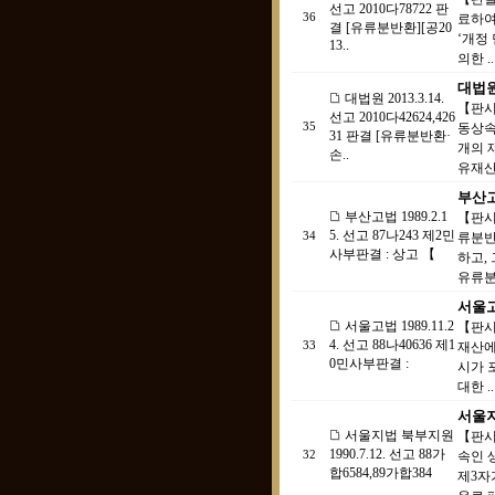
선고 2010다78722 판
36
료하여
결 [유류분반환][공20
‘개정
13..
의한 ..
대법원 
대법원 2013.3.14.
【판시
선고 2010다42624,426
35
동상속
31 판결 [유류분반환·
개의 
손..
유재산
부산고법
부산고법 1989.2.1
【판시
5. 선고 87나243 제2민
34
류분반
사부판결 : 상고 【
하고,
유류분
서울고법
서울고법 1989.11.2
【판시
4. 선고 88나40636 제1
33
재산에
0민사부판결 :
시가 
대한 ..
서울지법
서울지법 북부지원
【판시
1990.7.12. 선고 88가
32
속인 
합6584,89가합384
제3자