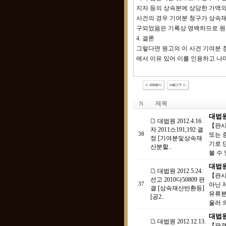
지자 등의 상속분에 상당한 가액의 지
사건의 경우 기여분 청구가 상속
구되었음은 기록상 명백하므로 원고
4. 결론
그렇다면 원고의 이 사건 기여분 
에서 이유 있어 이를 인용하고 나
제목
N
대법원 
대법원 2012.4.16.
【판시
자 2011스191,192 결
38
또는 
정 [기여분및상속재
기로 
산분할..
볼 수 
대법원 
대법원 2012.5.24.
【판시
선고 2010다50809 판
37
아닌 
결 [상속재산반환등]
유류분
[공2..
울러 
대법원 
대법원 2012.12.13.
【판결