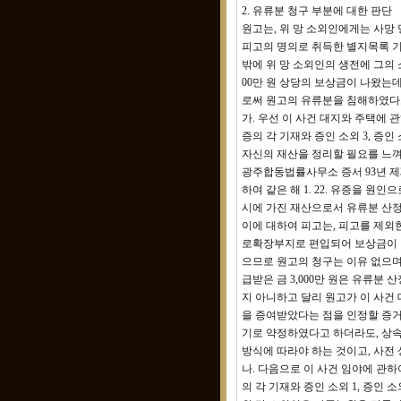
2. 유류분 청구 부분에 대한 판단
원고는, 위 망 소외인에게는 사망 당
피고의 명의로 취득한 별지목록 기재
밖에 위 망 소외인의 생전에 그의 소유
00만 원 상당의 보상금이 나왔는데 
로써 원고의 유류분을 침해하였다
가. 우선 이 사건 대지와 주택에 관하
증의 각 기재와 증인 소외 3, 증인 
자신의 재산을 정리할 필요를 느껴
광주합동법률사무소 증서 93년 제34
하여 같은 해 1. 22. 유증을 
시에 가진 재산으로서 유류분 산정
이에 대하여 피고는, 피고를 제외한
로확장부지로 편입되어 보상금이 나
으므로 원고의 청구는 이유 없으며
급받은 금 3,000만 원은 유류분
지 아니하고 달리 원고가 이 사건 
을 증여받았다는 점을 인정할 증거
기로 약정하였다고 하더라도, 상속
방식에 따라야 하는 것이고, 사전 
나. 다음으로 이 사건 임야에 관하여 살피
의 각 기재와 증인 소외 1, 증인