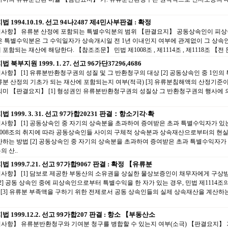
 1994.10.19. 선고 94나2487 제4민사부판결 : 확정
사항】 유류분 산정에 포함되는 특별수익분의 범위 【판결요지】 공동상속인이 피
은 특별수익분은 그 수익일자가 상속개시일 전 1년 이내인지 여부에 관계없이 그 상속
포함되는 재산에 해당한다. 【참조조문】 민법 제1008조 , 제1114조 , 제1118조 【전 문
 북부지원 1999. 1. 27. 선고 96가단37296,4686
사항】 [1] 유류분반환청구권의 성질 및 그 반환청구의 대상 [2] 공동상속인 중 1인
류분 산정의 기초가 되는 재산에 포함되는지 여부(적극) [3] 유류분침해액의 산정기준이
의미 【판결요지】 [1] 형성권인 유류분반환청구권의 성질상 그 반환청구권의 행사에 
 1999. 3. 31. 선고 97가합20231 판결：항소기각·확
사항】 [1] 공동상속인 중 자기의 상속분을 초과하여 증여받은 초과 특별수익자가 있는
1008조의 취지에 따라 공동상속인들 사이의 구체적 상속분과 상속재산으로부터의 현
산하는 방법 [2] 공동상속인 중 자기의 상속분을 초과하여 증여받은 초과 특별수익자가 
의 산..
 1999.7.21. 선고 97가합9067 판결 : 확정 【유류분
사항】 [1] 담보로 제공한 부동산의 소유권을 상실한 물상보증인이 채무자에게 구상
[2] 공동 상속인 중에 피상속인으로부터 특별수익을 한 자가 있는 경우, 민법 제1114조
) [3] 유류분 부족액을 구하기 위한 전제로서 공동 상속인들의 실제 상속재산을 계산하는
 1999.12.2. 선고 99가합207 판결 : 항소 【부동산소
사항】 유류분반환청구와 기여분 청구를 병합할 수 있는지 여부(소극) 【판결요지】 