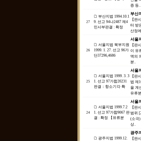
증 등..
부산지법
부산지법 1994.10.1
【판시
9. 선고 94나2487 제4
27
터 받
민사부판결 : 확정
산정에 
서울지법
서울지법 북부지원
【판시
1999. 1. 27. 선고 96가
26
이 유
단37296,4686
액의 
분..
서울지법
서울지법 1999. 3. 3
【판시
1. 선고 97가합20231
25
법 제
판결：항소기각·확
을 계
유류분
서울지법
서울지법 1999.7.2
【판시
1. 선고 97가합9067 판
24
범위 
결 : 확정 【유류분
(소극
상..
광주지법
광주지법 1999.12.
【판시