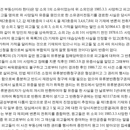
건 부동산이라 한다)은 망 소외 1의 소유이었는데 위 소외인은 1985.3.3. 사망하고 피
하여 피고들 명의로 위 사망일자 유증을 원인으로 한 소유권이전등기를 경료한 사실은 당사
2호증의 1,2, 갑 제3호증의 1 내지 4, 을 제3호증의 3,4,6,7,8의 각 기재에 변론의 전
소외 2, 딸인 피고들 및 소외 3, 소외 4, 가적을 달리하는 딸인 소외 5(1964.4.5. 중
 같이 위 망인의 재산을 상속하였고, 소외 2는 소외 1이 사망하기 전인 1978.6.15. 
나머지 원고들이 위 목록2의 (2) 기재와 같이 대습상속한 사실을 인정할 수 있고(호적
자로 분가하여 가적을 달리하는 것으로 기재되어 있으나 이는 피고들 및 소외 4의 의사와는 
신청을 함으로써 실제와 부합되지 않게 잘못 등재된 것이다) 달리 반증이 없다.
 목록2의 (3) 기재와 같은 원고들의 유류분을 침해당하였으므로 피고들에 대하여 그 
들이 소외 1이 사망하고 장례를 치룬 직후인 1985.3.9.경 유증사실을 알았고 그때부터
 싸워왔음에도 불구하고 그로부터 1년이 경과한 후인 1986.7.22. 이 사건 소를 제
살피건대, 민법 제1115조 소정의 유류분반환청구권은 형성권이고 그 권리의 행사는
를 함으로써 충분하고 반드시 재판상의 청구에 의할 필요는 없으며 유류분반환청구권의
한도에서 실효되고 유증을 받은 자가 취득한 권리는 위 한도에서 당연히 유류분권리자
유류분권리자가 상속의 개시와 반환하여야 할 유증을 한 사실을 안 날로부터 1년내에 
 의하여 확정적으로 반환의 효력이 생기고 그 반환청구권에는 민법 제1117조에 의한
, 공성부분에 다툼이 없으므로 문서 전체의 진정성립이 추정되는 을 제1호증의 기재와
의 각 일부 증언, 당심에서의 원고 1 및 피고 2에 대한 각 당사자본인신문결과(위 증언
부분 각 제외)에 변론의 전취지를 종합하면, 원고들은 위 소외 1이 1985.3.3 사망한
하던중 위 피고로부터 소외 1이 그 재산을 피고들에게 증여하는 유언공증을 하였다는 말을
.부터 피고들이 이 사건 부동산에 대한 권리를 행사하여 종전까지 원고 1이 받아오던 집세