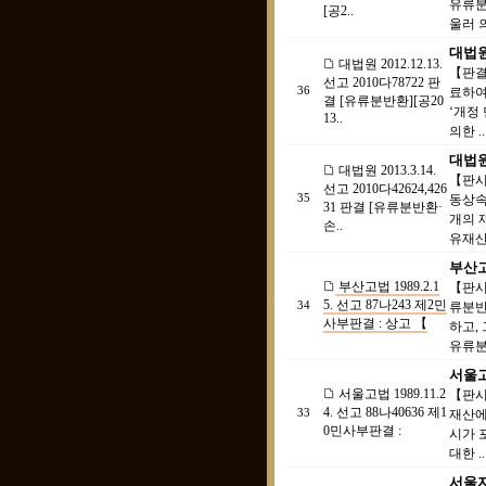
유류분
[공2..
울러 
대법원 
대법원 2012.12.13.
【판결
선고 2010다78722 판
36
료하여
결 [유류분반환][공20
‘개정
13..
의한 ..
대법원 
대법원 2013.3.14.
【판시
선고 2010다42624,426
35
동상속
31 판결 [유류분반환·
개의 
손..
유재산
부산고법
부산고법 1989.2.1
【판시
5. 선고 87나243 제2민
34
류분반
사부판결 : 상고 【
하고,
유류분
서울고법
서울고법 1989.11.2
【판시
4. 선고 88나40636 제1
33
재산에
0민사부판결 :
시가 
대한 ..
서울지법