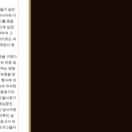
고들이 같은
자사이에 다
취지를 종합
국인에 입양
사망하여 그
상으로는 피
관계없이 원
반환을 구한다
 위 유증 및
기하는 방법
 유증을 받
 행사에 의
에세 귀속한
반환청구의
 소멸시효가
 원심증인
 및 당사자본
 직후인 같
 듣고서 유
를 피고들이