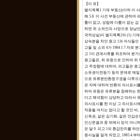
【이 유】
별지목록1 기재 부동산(이하 이 사
해 5.8. 이 사건 부동산에 관
툼이 없고, 성립에 다툼이 없는 갑 제
하면 위 소외인의 사망으로 장남인 망 
국적상실)이 별지목록2의 (1) 기재와
상속분을 처인 원고 1과 자식들인 
고들 및 소외 4가 1984.1.7.
고 1이 관계서류를 위조하여 분가
원고들은, 위 유증으로 인하여 위
고 주장함에 대하여, 피고들은 원고
소유권이전등기 등의 문제로 매일같이
으로 유류분반환청구권을 다투므로 
은 자에 대하여 반환의 의사표시
하여 유증은 유류분을 침해하는 
다고 해석함이 상당하고 따라서 
의사표시를 한 이상 그 의사표시에
적용될 여지는 없다고 할 것인 바
신옥권, 같은 김기화, 같은 안갑순
인신문결과 중 뒤에서 믿지 아니하는 
은 달 9. 피고 1의 환갑잔치를 
증사실을 알게 되었고, 1985.4