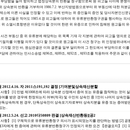
 부당함을 들어 항의하고 법정상속분의 반환을 청구함으로써 원·피고들 사이에 분쟁
위 상속분의 반환을 거부하여 1986.7.2. 부산지방법원으로부터 위 부동산에 대한 처
 사건 제소에 이른 사실을 인정할 수 있고 이에 반하는 위 증인들의 증언 및 당사자본인신
로 원고들은 적어도 1985.4.경 피고들에 대하여 위 유류분반환청구권을 행사하는 의
 위 소멸시효항변은 이유없다 할 것이며 한편 위 유증으로 인하여 침해된 원고들의 
사건 부동산 중 위 유류분에 해당하는 위 목록 기재 각 지분에 관하여 피고들 명의로 
절차를 이행할 의무가 있다 할 것이므로 원고들의 이 사건 청구는 위 인정범위내에
기각할 것인 바, 원심판결은 이와 결론을 일부 달리하여 그 한도에서 부당하므로 이를 
담에 관하여는 민사소송법 제96조, 제89조, 제92조 , 제93조를 적용하여 주문과 같이
2012.4.16. 자 2011스191,192 결정 [기여분및상속재산분할
사항】 [1] 민법 제1008조에 따라 상속분 산정에서 증여 또는 유증을 참작하는 것이 
증여를 받은 경우에 한정되는지 여부(적극) 및 수인의 상속인 중 1인이 나머지 상속인
단독상속하게 된 경우, 단독상속인이 상속포기자로부터 상속지분을 유증 또는 증여받
있는..
2012.5.24. 선고 2010다50809 판결 [상속재산반환등][공2
사항】 [1] 구체적으로 유류분반환청구 의사가 표시되었는지를 판단하는 방법 [2] 
제3자에게 한 증여에 관하여 유류분반환청구가 인정되기 위한 요건 【판결요지】 [1]