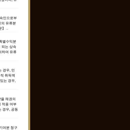
상속인으로부
인의 유류분
】 ..
의 특별수익분
 되는 상속
의하여 유류
 경우, 민
실적 취득액
있는 경우,
받을 채권의
의 적용 여부
 경우, 공동
기여분 청구