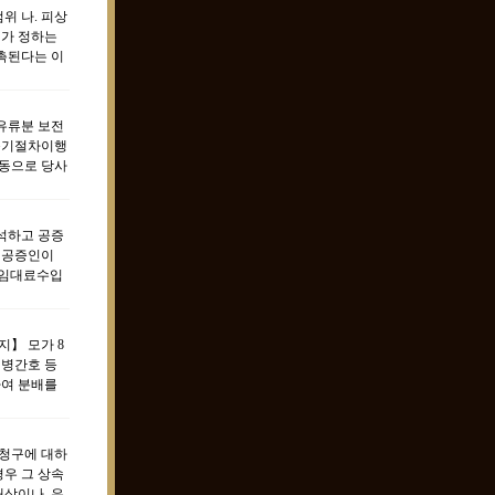
위 나. 피상
서가 정하는
저촉된다는 이
유류분 보전
등기절차이행
공동으로 당사
석하고 공증
 공증인이
 임대료수입
】 모가 8
 병간호 등
하여 분배를
청구에 대하
경우 그 상속
상이나, 유