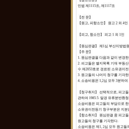
【참조조문】
민법 제1115조, 제1117조
【전 문】
【원고, 피항소인】 원고 2 외 4인
【피고, 항소인】 피고 1 외 1인
【원심판결】 제1심 부산지방법원(8
【주 문】
1. 원심판결을 다음과 같이 변경한
2. 피고들은 별지목록 기재 부동산 중 원
수 제2053호로 경료된 소유권이
3. 원고들의 나머지 청구를 기각한
4. 소송비용은 1,2심 모두 3분하
【청구취지】 선택적으로, 피고들은 별지
관하여 1985.5. 말경 유류분
소송비용은 피고들의 부담으로 한다
소유권이전등기 청구부분은 지분을
【항소취지】 원심판결 중 피고들
원고들의 청구를 기각한다.
소송비용은 제1, 2심 모두 원고들