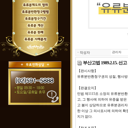
ㆍ
작성자
관리자
부산고법 1989.2.15. 선
【판시사항】
유류분반환청구권의 성질, 행사방
【판결요지】
민법 제1115조 소정의 유류분반
고, 그 행사에 의하여 유증을 받
고 봄이 상당하므로 유류분권리자
한 이상 그 의사표시에 의하여 확
지가 없다.