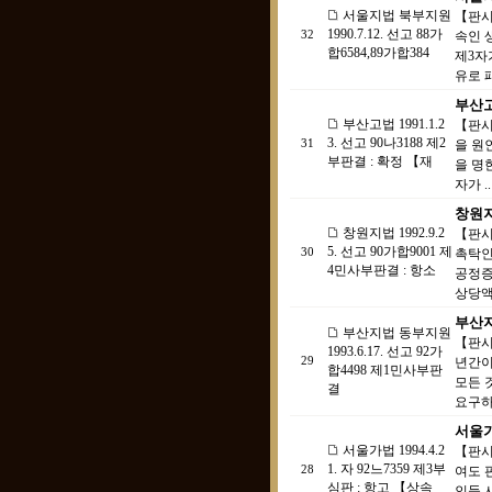
서울지법 북부지원
【판시
1990.7.12. 선고 88가
32
속인 
합6584,89가합384
제3자
유로 패
부산고법
부산고법 1991.1.2
【판시
3. 선고 90나3188 제2
31
을 원
부판결 : 확정 【재
을 명
자가 ..
창원지법
창원지법 1992.9.2
【판시
5. 선고 90가합9001 제
30
촉탁인
4민사부판결 : 항소
공정증
상당액
부산지
부산지법 동부지원
【판시
1993.6.17. 선고 92가
29
년간이
합4498 제1민사부판
모든 
결
요구하.
서울가법
서울가법 1994.4.2
【판시
1. 자 92느7359 제3부
28
여도 
심판 : 항고 【상속
인들 