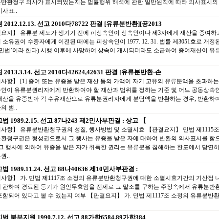
반환청구 의사가 표시되었는지는 법률행위 해석에 관한 일반원칙에 따라 의사표시의
의사표..
2012.12.13. 선고 2010다78722 판결 [유류분반환][공2013
요지】 유류분 제도가 생기기 전에 피상속인이 상속인이나 제3자에게 재산을 증여하
 소유권이 수증자에게 이전된 때에는 피상속인이 1977. 12. 31. 법률 제3051호로 개정
 민법’이라 한다) 시행 이후에 사망하여 상속이 개시되더라도 소급하여 증여재산이 유
2013.3.14. 선고 2010다42624,42631 판결 [유류분반환·손
사항】 [1] 증여 또는 유증을 받은 재산 등의 가액이 자기 고유의 유류분액을 초과하는
인이 유류분권리자에게 반환하여야 할 재산과 범위를 정하는 기준 및 어느 공동상속인
재산을 유증받아 각 수유재산으로 유류분권리자에게 분담액을 반환하는 경우, 반환하여
의 범..
 1989.2.15. 선고 87나243 제2민사부판결 : 상고 【
사항】 유류분반환청구권의 성질, 행사방법 및 소멸시효 【판결요지】 민법 제1115조
환청구권은 형성권으로서 그 행사는 유증을 받은 자에 대하여 반환의 의사표시를 함
 그 행사에 의하여 유증을 받은 자가 취득한 권리는 유류분을 침해하는 한도에서 당연
권..
 1989.11.24. 선고 88나40636 제10민사부판결 :
사항】 가. 민법 제1117조 소정의 유류분반환청구권에 대한 소멸시효기간의 기산점 
 관하여 경료된 등기가 원인무효임을 전제로 그 말소를 구하는 주장속에서 유류분반
포함되어 있다고 볼 수 있는지 여부 【판결요지】 가. 민법 제1117조 소정의 유류분
 북부지원 1990.7.12. 선고 88가합6584,89가합384