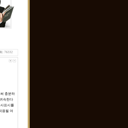
: 76332
로써 충분하
 귀속한다
의사표시를
적용될 여