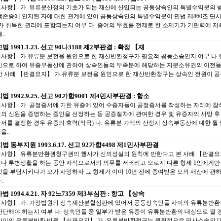
사항】 가. 유류분산정의 기초가 되는 재산에 산입되는 공동상속인의 특별수익분의 범
생존중에 인지된 자에 대한 관계에 있어 공동상속인의 특별수익분이 민법 제860조 단
가 취득한 권리에 포함되는지 여부 다. 증여의 무효를 전제로 한 소제기가 기판력에 
..
 1991.1.23. 선고 90나3188 제2부판결 : 확정 【재
사항】 가.유류분 보전을 원인으로 한 재산반환청구가 필요적 공동소송인지 여부 나.
인으로 하여 유증부동산에 관하여 상속인들의 부족분에 해당하는 지분소유권의 이전
한 사례 【판결요지】 가.유류분 보전을 원인으로 한 재산반환청구는 상속인 전원이 
 1992.9.25. 선고 90가합9001 제4민사부판결 : 항소
사항】 가. 공정증서에 기한 유증에 있어 수증자들이 공정증서를 작성하는 자리에 참
의 신원을 증명하는 증인을 선정하는 등 공증절차에 관여한 경우 및 유증자의 사망 후
서를 결정한 경우 유증의 효력(적극) 나. 유류분 가액의 산정시 상속부동산에 대한 월
을..
법 동부지원 1993.6.17. 선고 92가합4498 제1민사부판결
사항】 유류분반환권청구권의 행사가 신의성실의 원칙에 반한다고 본 사례 【판결요지
나 투병생활을 하는 동안 자식으로서의 의무를 저버리고 오로지 다른 형제 1인에게만
것을 부담시키다가 모가 사망하자 그 형제가 이미 10년 전에 증여받은 모의 재산에 관
.
 1994.4.21. 자 92느7359 제3부심판 : 항고 【상속
사항】 가. 가정법원의 상속재산분할심판에 있어서 공동상속인들 사이의 유류분반환
판단해야 하는지 여부 나. 상속인들 중 일부가 받은 유증이 유류분반환의 대상으로 될 
사이의 유류분반환 비율 【심판요지】 가. 유류분반환청구는 원칙적으로 민사소송의 대