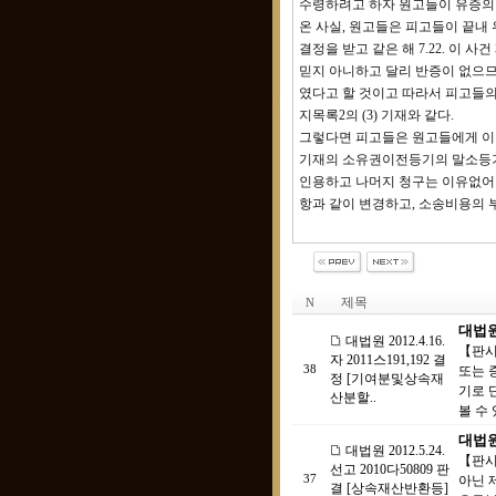
수령하려고 하자 원고들이 유증의
온 사실, 원고들은 피고들이 끝내 
결정을 받고 같은 해 7.22. 이
믿지 아니하고 달리 반증이 없으므
였다고 할 것이고 따라서 피고들의
지목록2의 (3) 기재와 같다.
그렇다면 피고들은 원고들에게 이 
기재의 소유권이전등기의 말소등기
인용하고 나머지 청구는 이유없어 
항과 같이 변경하고, 소송비용의 부
제목
N
대법원 
대법원 2012.4.16.
【판시
자 2011스191,192 결
38
또는 
정 [기여분및상속재
기로 
산분할..
볼 수 
대법원 
대법원 2012.5.24.
【판시
선고 2010다50809 판
37
아닌 
결 [상속재산반환등]