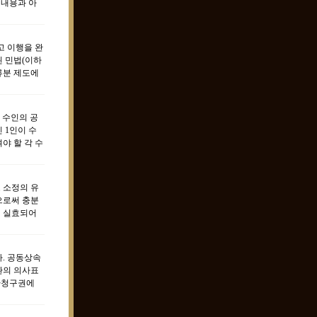
 내용과 아
고 이행을 완
된 민법(이하
류분 제도에
 수인의 공
 1인이 수
야 할 각 수
 소정의 유
으로써 충분
히 실효되어
나. 공동상속
환의 의사표
반환청구권에