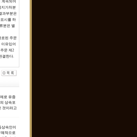
이 계속되어
분금지가처분
문결과부분은
사표시를 하
유류분은 별
경료된 주문
서 이유있어
주문 제2
 판결한다.
실제로 유증
들의 상속포
은 것이라고
공동상속인이
 구체적으로