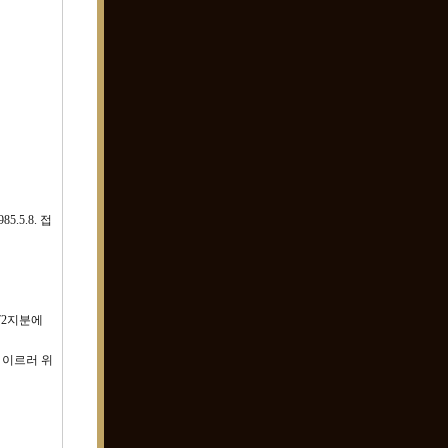
.5.8. 접
/72지분에
 이르러 위